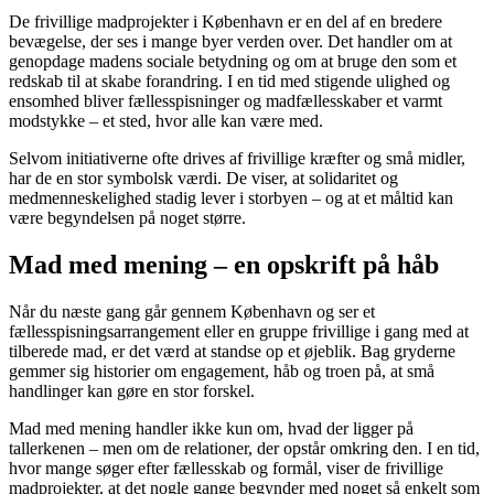
De frivillige madprojekter i København er en del af en bredere
bevægelse, der ses i mange byer verden over. Det handler om at
genopdage madens sociale betydning og om at bruge den som et
redskab til at skabe forandring. I en tid med stigende ulighed og
ensomhed bliver fællesspisninger og madfællesskaber et varmt
modstykke – et sted, hvor alle kan være med.
Selvom initiativerne ofte drives af frivillige kræfter og små midler,
har de en stor symbolsk værdi. De viser, at solidaritet og
medmenneskelighed stadig lever i storbyen – og at et måltid kan
være begyndelsen på noget større.
Mad med mening – en opskrift på håb
Når du næste gang går gennem København og ser et
fællesspisningsarrangement eller en gruppe frivillige i gang med at
tilberede mad, er det værd at standse op et øjeblik. Bag gryderne
gemmer sig historier om engagement, håb og troen på, at små
handlinger kan gøre en stor forskel.
Mad med mening handler ikke kun om, hvad der ligger på
tallerkenen – men om de relationer, der opstår omkring den. I en tid,
hvor mange søger efter fællesskab og formål, viser de frivillige
madprojekter, at det nogle gange begynder med noget så enkelt som