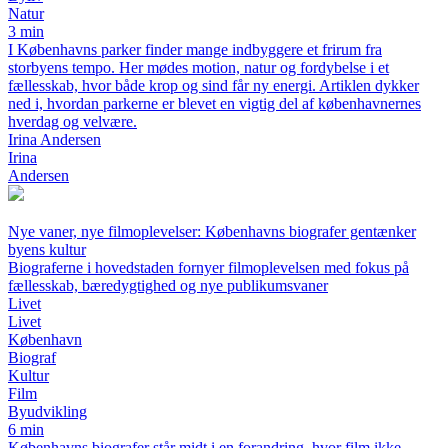
Natur
3 min
I Københavns parker finder mange indbyggere et frirum fra
storbyens tempo. Her mødes motion, natur og fordybelse i et
fællesskab, hvor både krop og sind får ny energi. Artiklen dykker
ned i, hvordan parkerne er blevet en vigtig del af københavnernes
hverdag og velvære.
Irina Andersen
Irina
Andersen
Nye vaner, nye filmoplevelser: Københavns biografer gentænker
byens kultur
Biograferne i hovedstaden fornyer filmoplevelsen med fokus på
fællesskab, bæredygtighed og nye publikumsvaner
Livet
Livet
København
Biograf
Kultur
Film
Byudvikling
6 min
Københavns biografer står midt i en forandring, hvor film ikke