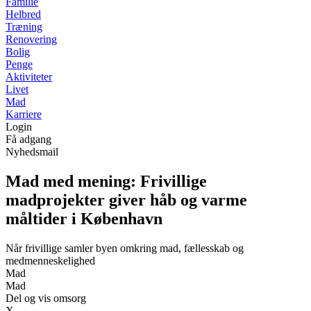
Familie
Helbred
Træning
Renovering
Bolig
Penge
Aktiviteter
Livet
Mad
Karriere
Login
Få adgang
Nyhedsmail
Mad med mening: Frivillige
madprojekter giver håb og varme
måltider i København
Når frivillige samler byen omkring mad, fællesskab og
medmenneskelighed
Mad
Mad
Del og vis omsorg
X