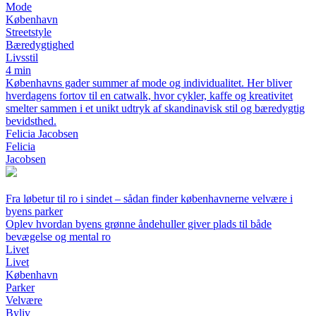
Mode
København
Streetstyle
Bæredygtighed
Livsstil
4 min
Københavns gader summer af mode og individualitet. Her bliver
hverdagens fortov til en catwalk, hvor cykler, kaffe og kreativitet
smelter sammen i et unikt udtryk af skandinavisk stil og bæredygtig
bevidsthed.
Felicia Jacobsen
Felicia
Jacobsen
Fra løbetur til ro i sindet – sådan finder københavnerne velvære i
byens parker
Oplev hvordan byens grønne åndehuller giver plads til både
bevægelse og mental ro
Livet
Livet
København
Parker
Velvære
Byliv