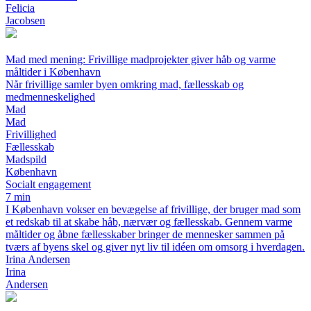
Felicia
Jacobsen
Mad med mening: Frivillige madprojekter giver håb og varme
måltider i København
Når frivillige samler byen omkring mad, fællesskab og
medmenneskelighed
Mad
Mad
Frivillighed
Fællesskab
Madspild
København
Socialt engagement
7 min
I København vokser en bevægelse af frivillige, der bruger mad som
et redskab til at skabe håb, nærvær og fællesskab. Gennem varme
måltider og åbne fællesskaber bringer de mennesker sammen på
tværs af byens skel og giver nyt liv til idéen om omsorg i hverdagen.
Irina Andersen
Irina
Andersen