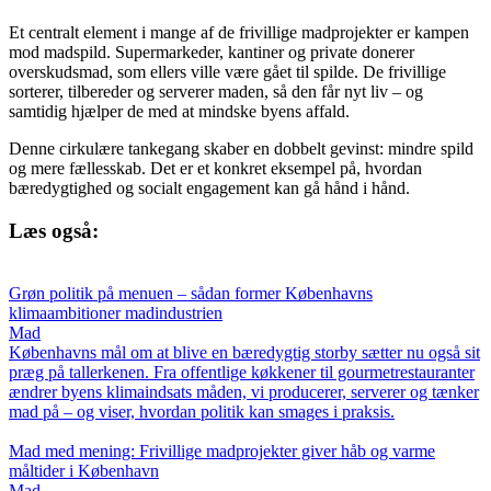
Et centralt element i mange af de frivillige madprojekter er kampen
mod madspild. Supermarkeder, kantiner og private donerer
overskudsmad, som ellers ville være gået til spilde. De frivillige
sorterer, tilbereder og serverer maden, så den får nyt liv – og
samtidig hjælper de med at mindske byens affald.
Denne cirkulære tankegang skaber en dobbelt gevinst: mindre spild
og mere fællesskab. Det er et konkret eksempel på, hvordan
bæredygtighed og socialt engagement kan gå hånd i hånd.
Læs også:
Grøn politik på menuen – sådan former Københavns
klimaambitioner madindustrien
Mad
Københavns mål om at blive en bæredygtig storby sætter nu også sit
præg på tallerkenen. Fra offentlige køkkener til gourmetrestauranter
ændrer byens klimaindsats måden, vi producerer, serverer og tænker
mad på – og viser, hvordan politik kan smages i praksis.
Mad med mening: Frivillige madprojekter giver håb og varme
måltider i København
Mad