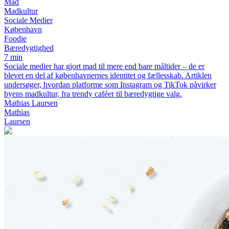
Mad
Madkultur
Sociale Medier
København
Foodie
Bæredygtighed
7 min
Sociale medier har gjort mad til mere end bare måltider – de er
blevet en del af københavnernes identitet og fællesskab. Artiklen
undersøger, hvordan platforme som Instagram og TikTok påvirker
byens madkultur, fra trendy caféer til bæredygtige valg.
Mathias Laursen
Mathias
Laursen