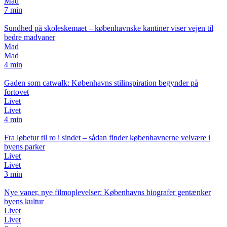
Mad
7 min
Sundhed på skoleskemaet – københavnske kantiner viser vejen til
bedre madvaner
Mad
Mad
4 min
Gaden som catwalk: Københavns stilinspiration begynder på
fortovet
Livet
Livet
4 min
Fra løbetur til ro i sindet – sådan finder københavnerne velvære i
byens parker
Livet
Livet
3 min
Nye vaner, nye filmoplevelser: Københavns biografer gentænker
byens kultur
Livet
Livet