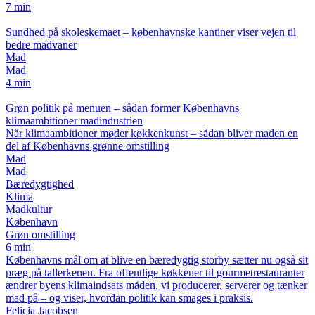
7 min
Sundhed på skoleskemaet – københavnske kantiner viser vejen til
bedre madvaner
Mad
Mad
4 min
Grøn politik på menuen – sådan former Københavns
klimaambitioner madindustrien
Når klimaambitioner møder køkkenkunst – sådan bliver maden en
del af Københavns grønne omstilling
Mad
Mad
Bæredygtighed
Klima
Madkultur
København
Grøn omstilling
6 min
Københavns mål om at blive en bæredygtig storby sætter nu også sit
præg på tallerkenen. Fra offentlige køkkener til gourmetrestauranter
ændrer byens klimaindsats måden, vi producerer, serverer og tænker
mad på – og viser, hvordan politik kan smages i praksis.
Felicia Jacobsen