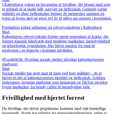
I København vokser en bevægelse af frivillige, der bruger mad som
et redskab til at skabe håb, nærvær og fællesskab. Gennem varme
måltider og åbne fællesskaber bringer de mennesker sammen på
tværs af byens skel og giver nyt liv til idéen om omsorg i hverdagen.
Fremtidens kokke uddannes på erhvervsskolerne i København
Mad
Københavns erhvervsskoler former næste generation af kokke, der
forener klassisk håndværk med moderne madkultur, bæredygtighed
og teknologisk nytænkning. Her bliver passion for mad til
profession i en branche i konstant udvikling.
#FoodieKbh: Hvordan sociale medier påvirker københavnernes
madvaner
Mad
Sociale medier har gjort mad til mere end bare måltider – de er
blevet en del af københavnernes identitet og fællesskab. Artiklen
undersøger, hvordan platforme som Instagram og TikTok påvirker
byens madkultur, fra trendy caféer til bæredygtige valg.
Frivillighed med hjertet forrest
De frivillige, der driver projekterne, kommer med vidt forskellige
baggrunde. Nogle har erfaring fra restaurationsbranchen, andre er