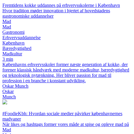
Fremtidens kokke uddannes på erhvervsskolerne i København
Hvor tradition møder innovation i hjertet af hovedstadens
gastronomiske uddannelser
Mad
Mad
Gastronomi
Erhvervsuddannelse
København
Bæredygtighed
Madkultur
3 min
Københavns erhvervsskoler former næste generation af kokke, der
forener klassisk håndværk med moderne madkultur, bæredygtighed
og teknologisk nytænkning. Her bliver passion for mad til
profession i en branche i konstant udvikling.
Oskar Munch
Oskar
Munch
#FoodieKbh: Hvordan sociale medier påvirker københavnernes
madvaner
Når likes og hashtags former vores måde at spise og opleve mad på
Mad