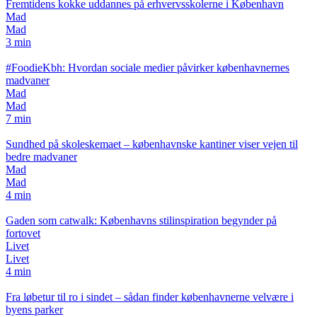
Fremtidens kokke uddannes på erhvervsskolerne i København
Mad
Mad
3 min
#FoodieKbh: Hvordan sociale medier påvirker københavnernes
madvaner
Mad
Mad
7 min
Sundhed på skoleskemaet – københavnske kantiner viser vejen til
bedre madvaner
Mad
Mad
4 min
Gaden som catwalk: Københavns stilinspiration begynder på
fortovet
Livet
Livet
4 min
Fra løbetur til ro i sindet – sådan finder københavnerne velvære i
byens parker