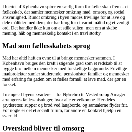
I hjertet af København spirer en særlig form for fællesskab frem – et
fællesskab, der samler mennesker omkring mad, omsorg og social
ansvarlighed. Rundt omkring i byen mødes frivillige for at lave og
dele måltider med dem, der har brug for et varmt måltid og et venligt
ord. Det handler ikke kun om at stille sulten, men om at skabe
mening, håb og menneskelig kontakt i en travl storby.
Mad som fællesskabets sprog
Mad har altid haft en evne til at bringe mennesker sammen. I
København bruges den kraft i stigende grad som et redskab til at
bygge bro mellem mennesker med forskellige baggrunde. Frivillige
madprojekter samler studerende, pensionister, familier og mennesker
med erfaring fra gaden om et fælles formål: at lave mad, der gør en
forskel.
I mange af byens kvarterer – fra Nørrebro til Vesterbro og Amager –
arrangeres fællesspisninger, hvor alle er velkomne. Her deles
gryderetter, supper og brød ved langborde, og samtalerne flyder frit.
For nogle er det et socialt frirum, for andre en konkret hjælp i en
svær tid.
Overskud bliver til omsorg