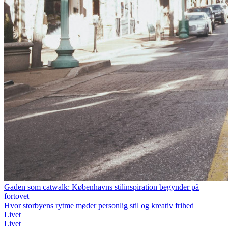
Gaden som catwalk: Københavns stilinspiration begynder på
fortovet
Hvor storbyens rytme møder personlig stil og kreativ frihed
Livet
Livet