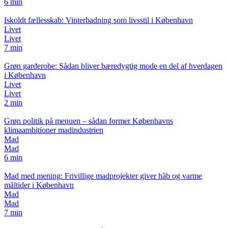
6 min
Iskoldt fællesskab: Vinterbadning som livsstil i København
Livet
Livet
7 min
Grøn garderobe: Sådan bliver bæredygtig mode en del af hverdagen
i København
Livet
Livet
2 min
Grøn politik på menuen – sådan former Københavns
klimaambitioner madindustrien
Mad
Mad
6 min
Mad med mening: Frivillige madprojekter giver håb og varme
måltider i København
Mad
Mad
7 min