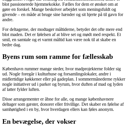
blot passionerede hjemmekokke. Fælles for dem er ønsket om at
gøre en forskel. Mange beskriver arbejdet som meningsfuldt og
givende – en måde at bruge sine hænder og sit hjerte på til gavn for
andre.
For deltagerne, der modtager måltiderne, betyder det ofte mere end
blot maden. Det er følelsen af at blive set og mødt med respekt. Et
smil, en samtale og et varmt måltid kan være nok til at skabe en
bedre dag.
Byens rum som ramme for fællesskab
København rummer mange steder, hvor madprojekterne folder sig
ud. Nogle foregår i kulturhuse og forsamlingslokaler, andre i
midlertidige køkkener eller på gadeplan. I sommermånederne rykker
nogle initiativer ud i parker og byrum, hvor duften af mad og lyden
af latter fylder luften.
Disse arrangementer er åbne for alle, og mange københavnere
deltager som gæster, donorer eller frivillige. Det skaber en følelse af
samhørighed i en by, hvor hverdagen ellers kan føles anonym.
En bevægelse, der vokser