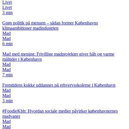
Livet
Livet
3 min
Grøn politik på menuen – sådan former Københavns
klimaambitioner madindustrien
Mad
Mad
6 min
Mad med mening: Frivillige madprojekter giver håb og varme
måltider i København
Mad
Mad
7 min
Fremtidens kokke uddannes på erhvervsskolerne i København
Mad
Mad
3 min
#FoodieKbh: Hvordan sociale medier påvirker københavnernes
madvaner
Mad
Mad