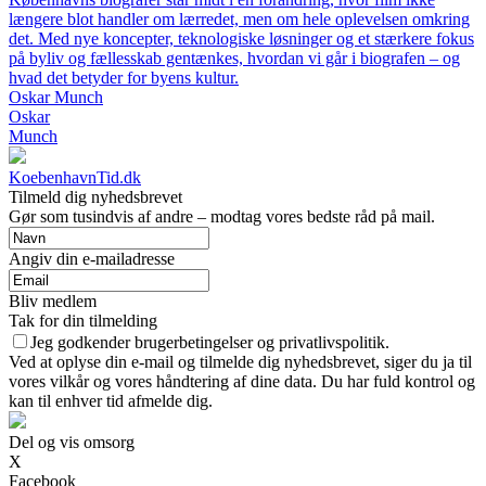
længere blot handler om lærredet, men om hele oplevelsen omkring
det. Med nye koncepter, teknologiske løsninger og et stærkere fokus
på byliv og fællesskab gentænkes, hvordan vi går i biografen – og
hvad det betyder for byens kultur.
Oskar Munch
Oskar
Munch
KoebenhavnTid.dk
Tilmeld dig nyhedsbrevet
Gør som tusindvis af andre – modtag vores bedste råd på mail.
Angiv din e-mailadresse
Bliv medlem
Tak for din tilmelding
Jeg godkender brugerbetingelser og privatlivspolitik.
Ved at oplyse din e-mail og tilmelde dig nyhedsbrevet, siger du ja til
vores vilkår og vores håndtering af dine data. Du har fuld kontrol og
kan til enhver tid afmelde dig.
Del og vis omsorg
X
Facebook