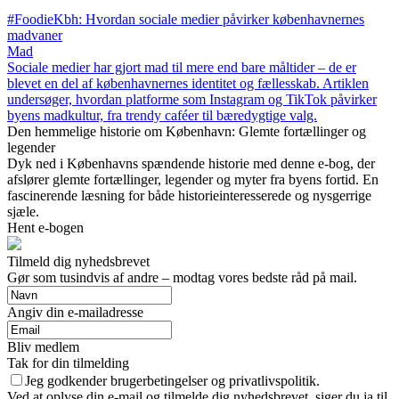
#FoodieKbh: Hvordan sociale medier påvirker københavnernes
madvaner
Mad
Sociale medier har gjort mad til mere end bare måltider – de er
blevet en del af københavnernes identitet og fællesskab. Artiklen
undersøger, hvordan platforme som Instagram og TikTok påvirker
byens madkultur, fra trendy caféer til bæredygtige valg.
Den hemmelige historie om København: Glemte fortællinger og
legender
Dyk ned i Københavns spændende historie med denne e-bog, der
afslører glemte fortællinger, legender og myter fra byens fortid. En
fascinerende læsning for både historieinteresserede og nysgerrige
sjæle.
Hent e-bogen
Tilmeld dig nyhedsbrevet
Gør som tusindvis af andre – modtag vores bedste råd på mail.
Angiv din e-mailadresse
Bliv medlem
Tak for din tilmelding
Jeg godkender brugerbetingelser og privatlivspolitik.
Ved at oplyse din e-mail og tilmelde dig nyhedsbrevet, siger du ja til