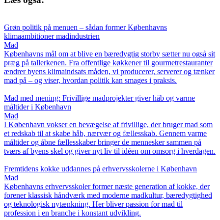
Grøn politik på menuen – sådan former Københavns
klimaambitioner madindustrien
Mad
Københavns mål om at blive en bæredygtig storby sætter nu også sit
præg på tallerkenen. Fra offentlige køkkener til gourmetrestauranter
ændrer byens klimaindsats måden, vi producerer, serverer og tænker
mad på – og viser, hvordan politik kan smages i praksis.
Mad med mening: Frivillige madprojekter giver håb og varme
måltider i København
Mad
I København vokser en bevægelse af frivillige, der bruger mad som
et redskab til at skabe håb, nærvær og fællesskab. Gennem varme
måltider og åbne fællesskaber bringer de mennesker sammen på
tværs af byens skel og giver nyt liv til idéen om omsorg i hverdagen.
Fremtidens kokke uddannes på erhvervsskolerne i København
Mad
Københavns erhvervsskoler former næste generation af kokke, der
forener klassisk håndværk med moderne madkultur, bæredygtighed
og teknologisk nytænkning. Her bliver passion for mad til
profession i en branche i konstant udvikling.