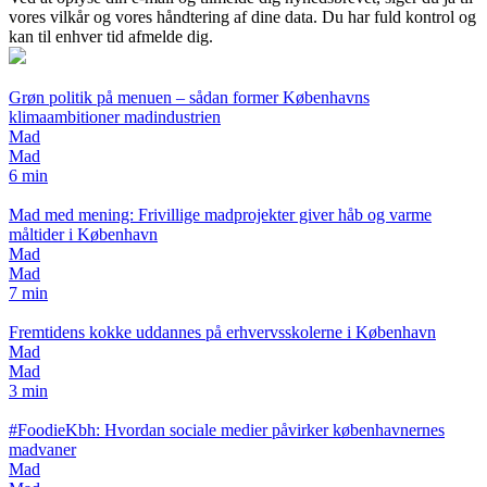
vores vilkår og vores håndtering af dine data. Du har fuld kontrol og
kan til enhver tid afmelde dig.
Grøn politik på menuen – sådan former Københavns
klimaambitioner madindustrien
Mad
Mad
6 min
Mad med mening: Frivillige madprojekter giver håb og varme
måltider i København
Mad
Mad
7 min
Fremtidens kokke uddannes på erhvervsskolerne i København
Mad
Mad
3 min
#FoodieKbh: Hvordan sociale medier påvirker københavnernes
madvaner
Mad