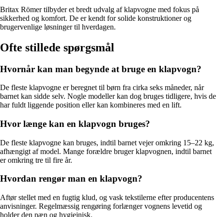
Britax Römer tilbyder et bredt udvalg af klapvogne med fokus på
sikkerhed og komfort. De er kendt for solide konstruktioner og
brugervenlige løsninger til hverdagen.
Ofte stillede spørgsmål
Hvornår kan man begynde at bruge en klapvogn?
De fleste klapvogne er beregnet til børn fra cirka seks måneder, når
barnet kan sidde selv. Nogle modeller kan dog bruges tidligere, hvis de
har fuldt liggende position eller kan kombineres med en lift.
Hvor længe kan en klapvogn bruges?
De fleste klapvogne kan bruges, indtil barnet vejer omkring 15–22 kg,
afhængigt af model. Mange forældre bruger klapvognen, indtil barnet
er omkring tre til fire år.
Hvordan rengør man en klapvogn?
Aftør stellet med en fugtig klud, og vask tekstilerne efter producentens
anvisninger. Regelmæssig rengøring forlænger vognens levetid og
holder den pæn og hygiejnisk.