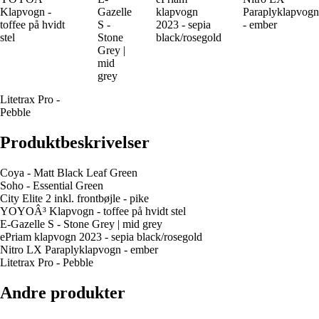
Klapvogn -
Gazelle
klapvogn
Paraplyklapvogn
toffee på hvidt
S -
2023 - sepia
- ember
stel
Stone
black/rosegold
Grey |
mid
grey
Litetrax Pro -
Pebble
Produktbeskrivelser
Coya - Matt Black Leaf Green
Soho - Essential Green
City Elite 2 inkl. frontbøjle - pike
YOYOÂ³ Klapvogn - toffee på hvidt stel
E-Gazelle S - Stone Grey | mid grey
ePriam klapvogn 2023 - sepia black/rosegold
Nitro LX Paraplyklapvogn - ember
Litetrax Pro - Pebble
Andre produkter