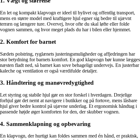
1. Vægt og størrelse
En let og kompakt klapvogn er ideel til bylivet og offentlig transport,
mens en større model med kraftigere hjul egner sig bedre til ujævnt
terræn og længere ture. Overvej, hvor ofte du skal løfte eller folde
vognen sammen, og hvor meget plads du har i bilen eller hjemmet.
2. Komfort for barnet
Sædets polstring, ryglænets justeringsmuligheder og affjedringen har
stor betydning for barnets komfort. En god klapvogn bør kunne lægges
næsten fladt ned, så barnet kan sove behageligt undervejs. En justerbar
kaleche og ventilation er også værdifulde detaljer.
3. Håndtering og manøvredygtighed
Let styring og stabile hjul gør en stor forskel i hverdagen. Drejelige
forhjul gør det nemt at navigere i butikker og på fortove, mens låsbare
hjul giver bedre kontrol på ujævne underlag. Et ergonomisk håndtag i
passende højde øger komforten for den, der skubber vognen.
4. Sammenklapning og opbevaring
En klapvogn, der hurtigt kan foldes sammen med én hånd, er praktisk,